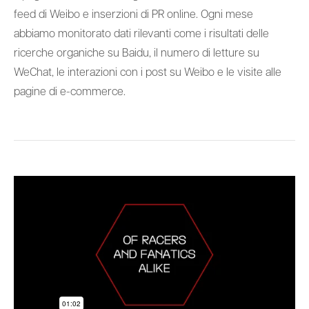
feed di Weibo e inserzioni di PR online. Ogni mese
abbiamo monitorato dati rilevanti come i risultati delle
ricerche organiche su Baidu, il numero di letture su
WeChat, le interazioni con i post su Weibo e le visite alle
pagine di e-commerce.