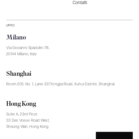
Contatti
UFFICI
Milano
Via Giovanni Spadolini 7B,
20144 Milano, Italy
Shanghai
Room 205, No. 1, Lane 337,Yongjia Road, Xuhui District, Shanghai
Hong Kong
Suite A, 23rd Floor,
33 Des Voeux Road West,
Sheung Wan, Hong Kong