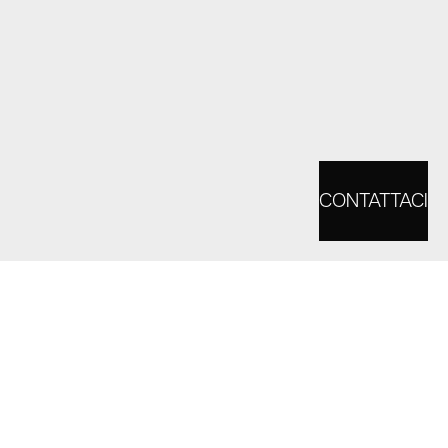
CONTATTACI
Siamo il tuo consulente di
marketing verso la Cina