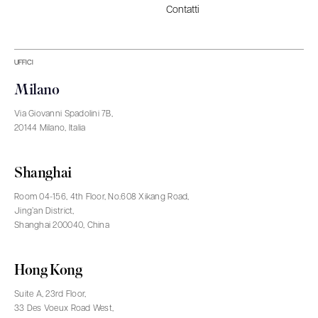
Contatti
UFFICI
Milano
Via Giovanni Spadolini 7B,
20144 Milano, Italia
Shanghai
Room 04-156, 4th Floor, No.608 Xikang Road,
Jing’an District,
Shanghai 200040, China
Hong Kong
Suite A, 23rd Floor,
33 Des Voeux Road West,