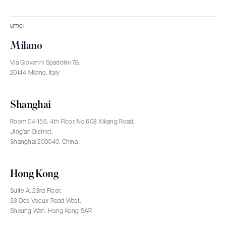
UFFICI
Milano
Via Giovanni Spadolini 7B,
20144 Milano, Italy
Shanghai
Room 04-156, 4th Floor, No.608 Xikang Road,
Jing’an District,
Shanghai 200040, China
Hong Kong
Suite A, 23rd Floor,
33 Des Voeux Road West,
Sheung Wan, Hong Kong SAR