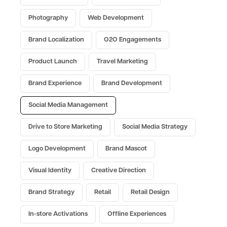
Photography
Web Development
Brand Localization
O2O Engagements
Product Launch
Travel Marketing
Brand Experience
Brand Development
Social Media Management
Drive to Store Marketing
Social Media Strategy
Logo Development
Brand Mascot
Visual Identity
Creative Direction
Brand Strategy
Retail
Retail Design
In-store Activations
Offline Experiences